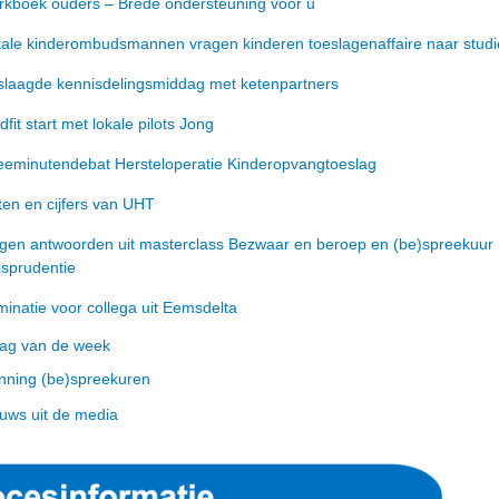
kboek ouders – Brede ondersteuning voor u
ale kinderombudsmannen vragen kinderen toeslagenaffaire naar studi
laagde kennisdelingsmiddag met ketenpartners
dfit start met lokale pilots Jong
eminutendebat Hersteloperatie Kinderopvangtoeslag
ten en cijfers van UHT
gen antwoorden uit masterclass Bezwaar en beroep en (be)spreekuur
isprudentie
inatie voor collega uit Eemsdelta
ag van de week
nning (be)spreekuren
uws uit de media