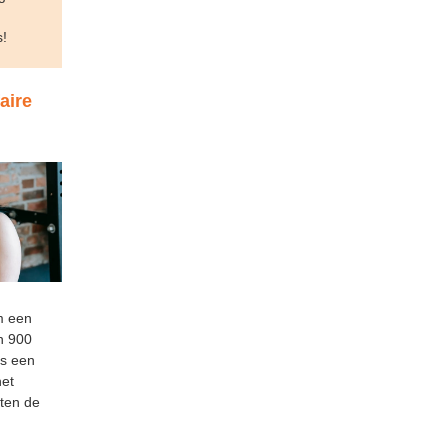
s!
aire
m een
n 900
is een
net
tten de