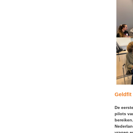
Geldfit
De eerst
pilots va
bereiken.
Nederlan
vragen e