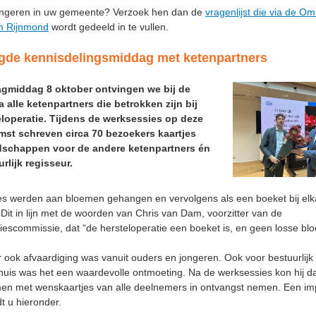
jongeren in uw gemeente? Verzoek hen dan de
vragenlijst die via de 
m Rijnmond
wordt gedeeld in te vullen.
gde kennisdelingsmiddag met ketenpartners
middag 8 oktober ontvingen we bij de
 alle ketenpartners die betrokken zijn bij
eloperatie. Tijdens de werksessies op deze
mst schreven circa 70 bezoekers kaartjes
schappen voor de andere ketenpartners én
rlijk regisseur.
es werden aan bloemen gehangen en vervolgens als een boeket bij elk
Dit in lijn met de woorden van Chris van Dam, voorzitter van de
escommissie, dat “de hersteloperatie een boeket is, en geen losse b
er ook afvaardiging was vanuit ouders en jongeren. Ook voor bestuurlijk
huis was het een waardevolle ontmoeting. Na de werksessies kon hij d
men met wenskaartjes van alle deelnemers in ontvangst nemen. Een imp
dt u hieronder.