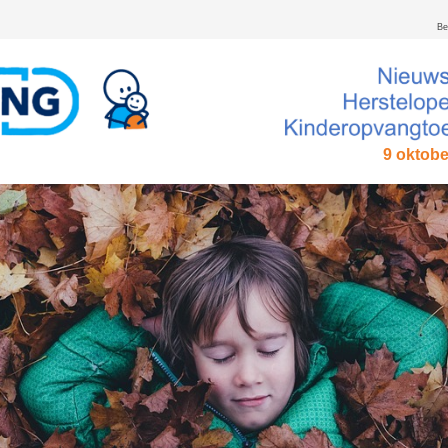
Be
9 oktobe