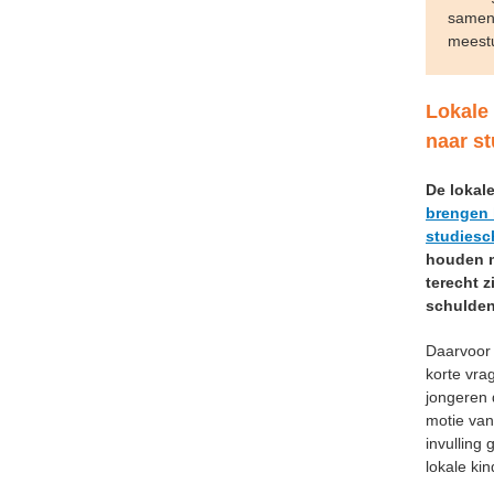
samenv
meestu
Lokale
naar s
De lokal
brengen 
studies
houden m
terecht 
schulden
Daarvoor
korte vra
jongeren 
motie van
invulling
lokale ki