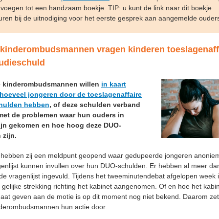
oegen tot een handzaam boekje. TIP: u kunt de link naar dit boekje
ren bij de uitnodiging voor het eerste gesprek aan aangemelde ouder
 kinderombudsmannen vragen kinderen toeslagenaff
tudieschuld
e kinderombudsmannen willen
in kaart
hoeveel jongeren door de toeslagenaffaire
chulden hebben
, of deze schulden verband
et de problemen waar hun ouders in
zijn gekomen en hoe hoog deze DUO-
 zijn.
 hebben zij een meldpunt geopend waar gedupeerde jongeren anonie
genlijst kunnen invullen over hun DUO-schulden. Er hebben al meer da
de vragenlijst ingevuld. Tijdens het tweeminutendebat afgelopen week 
 gelijke strekking richting het kabinet aangenomen. Of en hoe het kabi
 gaat geven aan de motie is op dit moment nog niet bekend. Daarom ze
nderombudsmannen hun actie door.