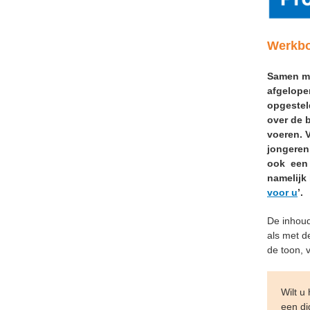
Werkbo
Samen me
afgelopen
opgestel
over de 
voeren. 
jongeren
ook een 
namelijk 
voor u
’.
De inhoud
als met d
de toon, 
Wilt u
een di