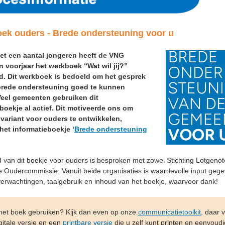
ek ouders - Brede ondersteuning voor u
t een aantal jongeren heeft de VNG
 voorjaar het werkboek “Wat wil jij?”
d. Dit werkboek is bedoeld om het gesprek
brede ondersteuning goed te kunnen
Veel gemeenten gebruiken dit
boekje al actief. Dit motiveerde ons om
variant voor ouders te ontwikkelen,
het informatieboekje ‘
Brede ondersteuning
 van dit boekje voor ouders is besproken met zowel Stichting Lotgeno
e Oudercommissie. Vanuit beide organisaties is waardevolle input geg
verwachtingen, taalgebruik en inhoud van het boekje, waarvoor dank!
 het boek gebruiken? Kijk dan even op onze
communicatietoolkit,
daar v
gitale versie en een
printbare versie
die u zelf kunt printen en eenvoudi