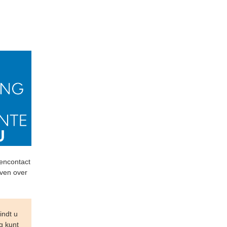
tencontact
even over
indt u
g kunt