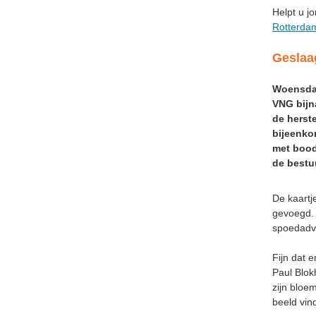
Helpt u 
Rotterda
Geslaa
Woensdag
VNG bijna
de herst
bijeenko
met bood
de bestuu
De kaartj
gevoegd. 
spoedadvi
Fijn dat 
Paul Blok
zijn bloe
beeld vin