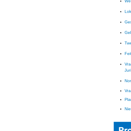
Wer
Lok
Ges
Gel
Twe
Fei
Vra
Jur
Nom
Vra
Pla
Nie