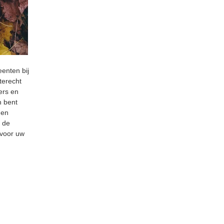
enten bij
terecht
ers en
n bent
 en
p de
 voor uw