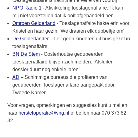
toeslagenaffaire is nachtmerrie verre van voorbij
NPO Radio 1
- Afwikkeling toeslagenaffaire: 'Ik kan
mij niet voorstellen dat ik ooit afgehandeld ben'
Omroep Gelderland
- Toeslagenaffaire hakte erin voor
Kristel en haar gezin: 'We draaien elk dubbeltje om'
De Gelderlander
- Tiel: geen kinderen uit huis gezet in
toeslagenaffaire
BN De Stem
- Oosterhoutse gedupeerden
toeslagenaffaire blijven zich melden: ‘Afsluiten
dossier duurt nog enkele jaren’
AD
– Schimmige bureaus die profiteren van
gedupeerden Toeslagenaffaire aangepakt door
Tweede Kamer
Voor vragen, opmerkingen en suggesties kunt u mailen
naar
hersteloperatie@vng.nl
of bellen naar 070 373 82
32.