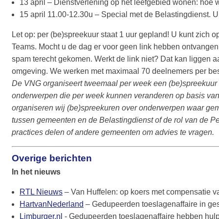
13 april – Dienstverlening op het leefgebied wonen: hoe we
15 april 11.00-12.30u – Special met de Belastingdienst. U
Let op: per (be)spreekuur staat 1 uur gepland! U kunt zich o
Teams. Mocht u de dag er voor geen link hebben ontvangen
spam terecht gekomen. Werkt de link niet? Dat kan liggen aa
omgeving. We werken met maximaal 70 deelnemers per bes
De VNG organiseert tweemaal per week een (be)spreekuur 
onderwerpen die per week kunnen veranderen op basis van 
organiseren wij (be)spreekuren over onderwerpen waar gem
tussen gemeenten en de Belastingdienst of de rol van de Pe
practices delen of andere gemeenten om advies te vragen.
Overige berichten
In het nieuws
RTL Nieuws
– Van Huffelen: op koers met compensatie v
HartvanNederland
– Gedupeerden toeslagenaffaire in ges
Limburger.nl
- Gedupeerden toeslagenaffaire hebben hulp