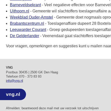
Barneveldsekrant
- Veel negatieve effecten voor Barneve
Uithoorn.nl
- Gemeente wil slachtoffers toeslagenaffaire 
Weekblad Ouder-Amstel
- Gemeente doet nogmaals oproe
Brabantscentrum.nl
- Toeslagenaffiare dupeert 28 Boxtel
Leeuwarder Courant
- Groep gedupeerden toeslagenaffair
De Gelderlander
- Veenendaal gaat slachtoffers toeslage
Voor vragen, opmerkingen en suggesties kunt u mailen naa
VNG
Postbus 30435 |
2500 GK Den Haag
Telefoon 070 - 373 83 93
info@vng.nl
vng.nl
Afmelden: beantwoord deze mail met uw verzoek tot uitschrijven