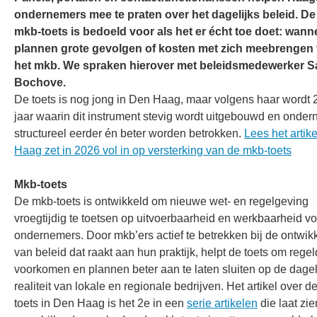
ondernemers mee te praten over het dagelijks beleid. De
mkb‑toets is bedoeld voor als het er écht toe doet: wann
plannen grote gevolgen of kosten met zich meebrengen
het mkb. We spraken hierover met beleidsmedewerker S
Bochove.
De toets is nog jong in Den Haag, maar volgens haar wordt 
jaar waarin dit instrument stevig wordt uitgebouwd en onde
structureel eerder én beter worden betrokken.
Lees het artik
Haag zet in 2026 vol in op versterking van de mkb‑toets
Mkb-toets
De mkb‑toets is ontwikkeld om nieuwe wet- en regelgeving
vroegtijdig te toetsen op uitvoerbaarheid en werkbaarheid vo
ondernemers. Door mkb’ers actief te betrekken bij de ontwik
van beleid dat raakt aan hun praktijk, helpt de toets om regel
voorkomen en plannen beter aan te laten sluiten op de dagel
realiteit van lokale en regionale bedrijven. Het artikel over d
toets in Den Haag is het 2e in een
serie artikelen
die laat zi